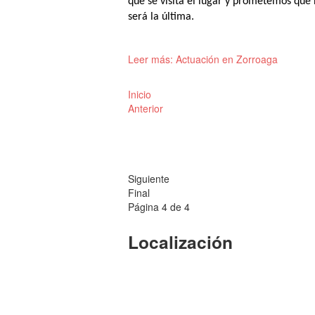
que se visita el lugar y prometemos que
será la última.
Leer más: Actuación en Zorroaga
Inicio
Anterior
Siguiente
Final
Página 4 de 4
Localización