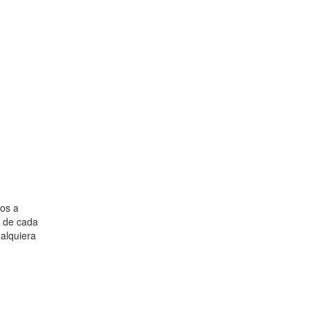
ios a
s de cada
alquiera