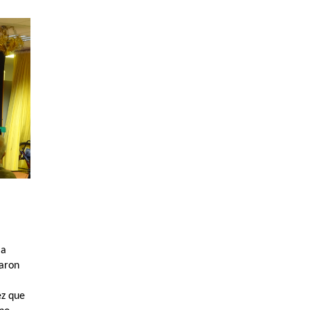
la
taron
ez que