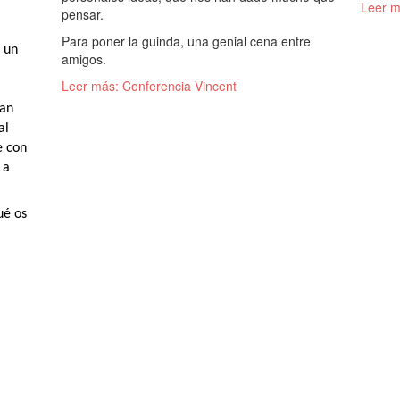
Leer m
pensar.
Para poner la guinda, una genial cena entre
 un
amigos.
Leer más: Conferencia Vincent
ban
al
e con
 a
ué os