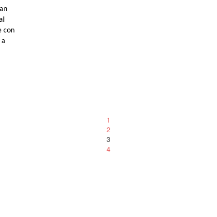
ban
al
e con
 a
1
2
3
4