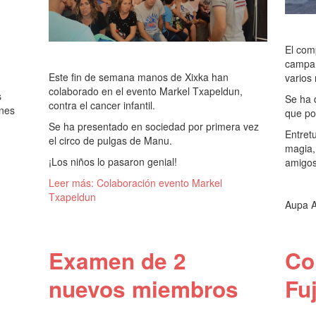
El com
campam
Este fin de semana manos de Xixka han
varios
colaborado en el evento Markel Txapeldun,
s
Se ha 
contra el cancer infantil.
ones
que po
Se ha presentado en sociedad por primera vez
Entret
el circo de pulgas de Manu.
magia,
¡Los niños lo pasaron genial!
amigos
Leer más: Colaboración evento Markel
Txapeldun
Aupa A
Examen de 2
Co
nuevos miembros
Fuj