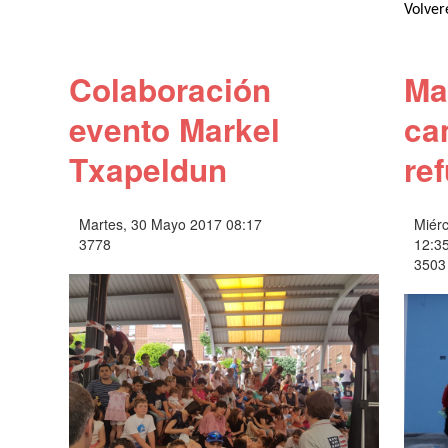
Volver
Colaboración
Ma
evento Markel
ca
Txapeldun
re
Martes, 30 Mayo 2017 08:17
Miér
3778
12:3
3503