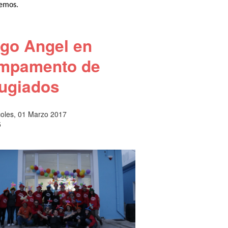
emos.
go Angel en
mpamento de
fugiados
coles, 01 Marzo 2017
5