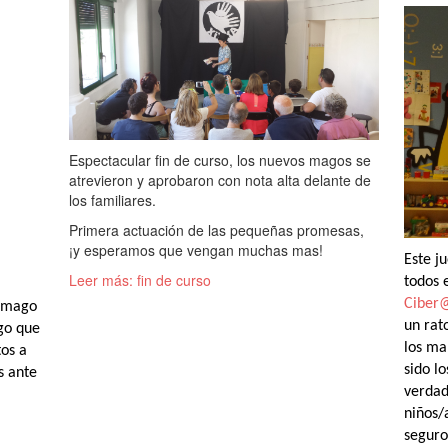
Espectacular fin de curso, los nuevos magos se
atrevieron y aprobaron con nota alta delante de
los familiares.
Primera actuación de las pequeñas promesas,
¡y esperamos que vengan muchas mas!
Este j
Leer más: fin de curso
todos 
Ciber@
l mago
un rat
go que
los ma
tos a
sido l
s ante
verdad
niños/
seguro