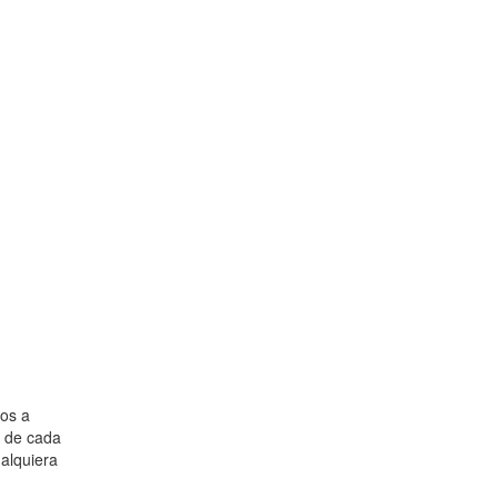
ios a
s de cada
alquiera