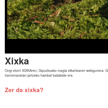
1
/
3
Xixka
Ongi etorri XIXKAren, Gipuzkoako magia elkartearen webgunera. Gu
harremanetan jartzeko hainbat baliabide ere.
Zer da xixka?