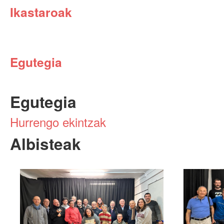
Ikastaroak
Egutegia
Egutegia
Hurrengo ekintzak
Albisteak