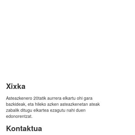
Xixka
Asteazkenero 20tatik aurrera elkartu ohi gara
bazkideak, eta hileko azken asteazkenetan ateak
zabalik ditugu elkartea ezagutu nahi duen
edonorentzat.
Kontaktua