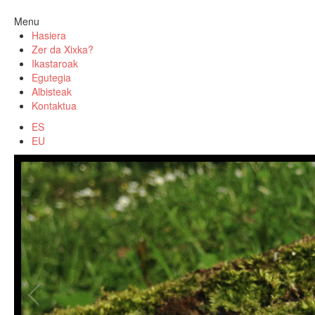
Menu
Hasiera
Zer da Xixka?
Ikastaroak
Egutegia
Albisteak
Kontaktua
ES
EU