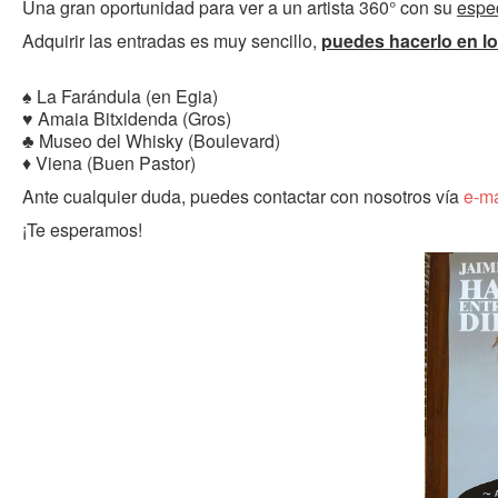
Una gran oportunidad para ver a un artista 360° con su
espe
Adquirir las entradas es muy sencillo,
p
uedes hacerlo en lo
♠️ La Farándula (en Egia)
♥️ Amaia Bitxidenda (Gros)
♣️ Museo del Whisky (Boulevard)
♦️ Viena (Buen Pastor)
Ante cualquier duda, puedes contactar con nosotros vía
e-ma
¡Te esperamos!