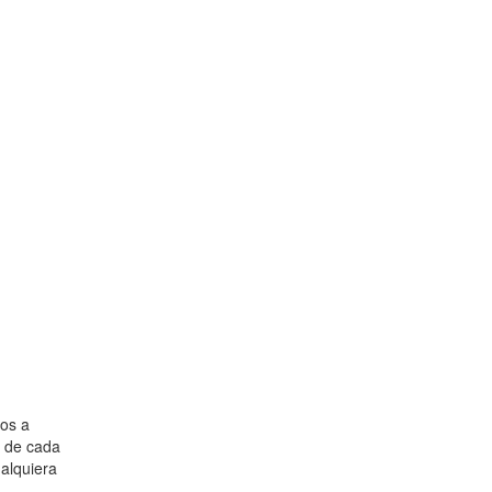
ios a
s de cada
alquiera