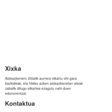
Xixka
Asteazkenero 20tatik aurrera elkartu ohi gara
bazkideak, eta hileko azken asteazkenetan ateak
zabalik ditugu elkartea ezagutu nahi duen
edonorentzat.
Kontaktua