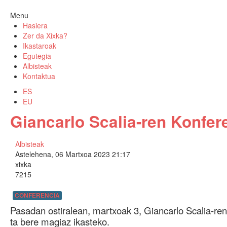
Menu
Hasiera
Zer da Xixka?
Ikastaroak
Egutegia
Albisteak
Kontaktua
ES
EU
Giancarlo Scalia-ren Konfer
Albisteak
Astelehena, 06 Martxoa 2023 21:17
xixka
7215
CONFERENCIA
Pasadan ostiralean, martxoak 3, Giancarlo Scalia-ren
ta bere magiaz ikasteko.