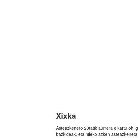
Xixka
Asteazkenero 20tatik aurrera elkartu ohi 
bazkideak, eta hileko azken asteazkeneta