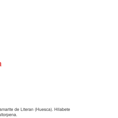
a
marite de Literan (Huesca). Hilabete
aitorpena.