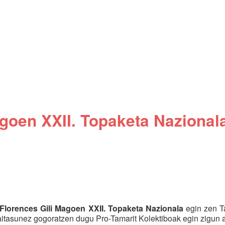
agoen XXII. Topaketa Nazional
Florences Gili Magoen XXII. Topaketa Nazionala
egin zen Ta
maitasunez gogoratzen dugu Pro-Tamarit Kolektiboak egin zigun 