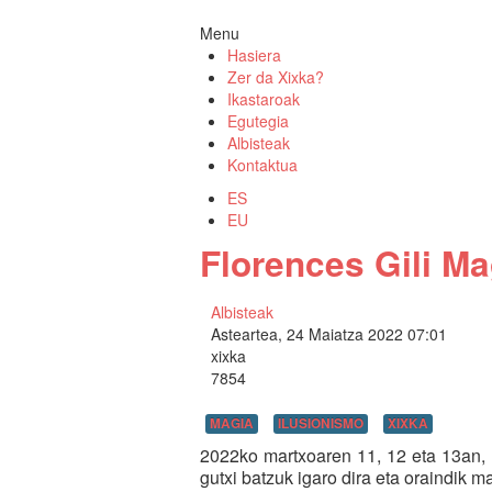
Menu
Hasiera
Zer da Xixka?
Ikastaroak
Egutegia
Albisteak
Kontaktua
ES
EU
Florences Gili M
Albisteak
Asteartea, 24 Maiatza 2022 07:01
xixka
7854
MAGIA
ILUSIONISMO
XIXKA
2022ko martxoaren 11, 12 eta 13an,
gutxi batzuk igaro dira eta oraindik 