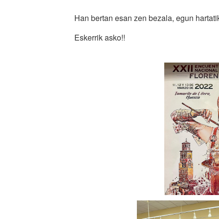
Han bertan esan zen bezala, egun hartati
Eskerrik asko!!