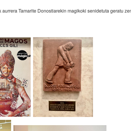
k aurrera Tamarite Donostiarekin magikoki senidetuta geratu ze