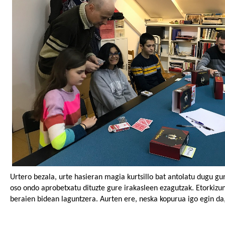
Urtero bezala, urte hasieran magia kurtsillo bat antolatu dugu gu
oso ondo aprobetxatu dituzte gure irakasleen ezagutzak. Etorkizu
beraien bidean laguntzera. Aurten ere, neska kopurua igo egin da