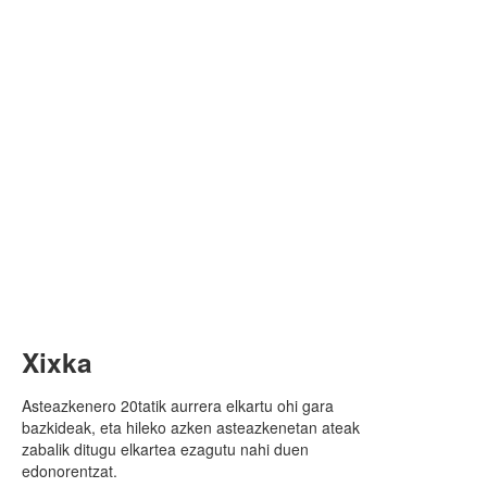
Xixka
Asteazkenero 20tatik aurrera elkartu ohi gara
bazkideak, eta hileko azken asteazkenetan ateak
zabalik ditugu elkartea ezagutu nahi duen
edonorentzat.