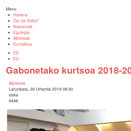
Menu
Hasiera
Zer da Xixka?
Ikastaroak
Egutegia
Albisteak
Kontaktua
ES
EU
Gabonetako kurtsoa 2018-2
Albisteak
Larunbata, 26 Urtarrila 2019 08:50
xixka
9446