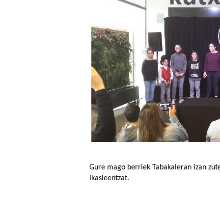
Gure mago berriek Tabakaleran izan zute
ikasleentzat.