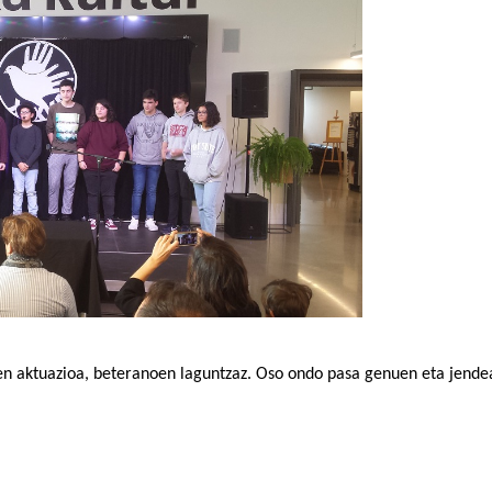
n aktuazioa, beteranoen laguntzaz. Oso ondo pasa genuen eta jendea 