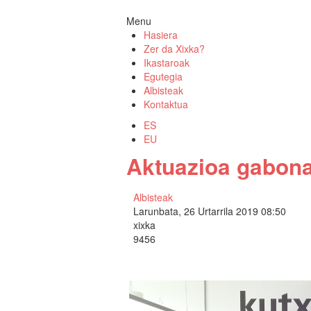
Menu
Hasiera
Zer da Xixka?
Ikastaroak
Egutegia
Albisteak
Kontaktua
ES
EU
Aktuazioa gabona
Albisteak
Larunbata, 26 Urtarrila 2019 08:50
xixka
9456